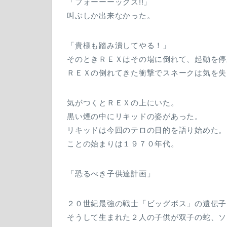
「フォーーーックス!!」
叫ぶしか出来なかった。
「貴様も踏み潰してやる！」
そのときＲＥＸはその場に倒れて、起動を停
ＲＥＸの倒れてきた衝撃でスネークは気を失
気がつくとＲＥＸの上にいた。
黒い煙の中にリキッドの姿があった。
リキッドは今回のテロの目的を語り始めた。
ことの始まりは１９７０年代。
「恐るべき子供達計画」
２０世紀最強の戦士「ビッグボス」の遺伝子
そうして生まれた２人の子供が双子の蛇、ソ