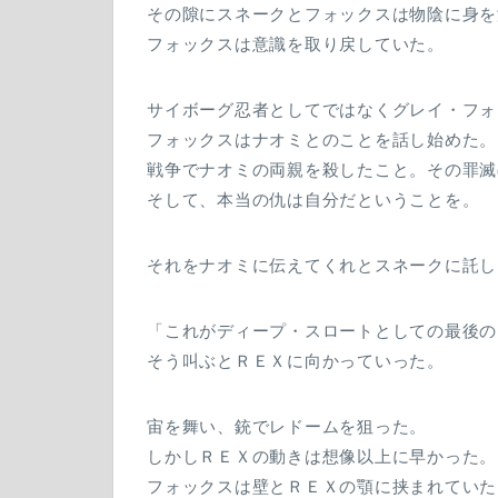
その隙にスネークとフォックスは物陰に身を
フォックスは意識を取り戻していた。
サイボーグ忍者としてではなくグレイ・フォ
フォックスはナオミとのことを話し始めた。
戦争でナオミの両親を殺したこと。その罪滅
そして、本当の仇は自分だということを。
それをナオミに伝えてくれとスネークに託し
「これがディープ・スロートとしての最後のプ
そう叫ぶとＲＥＸに向かっていった。
宙を舞い、銃でレドームを狙った。
しかしＲＥＸの動きは想像以上に早かった。
フォックスは壁とＲＥＸの顎に挟まれていた