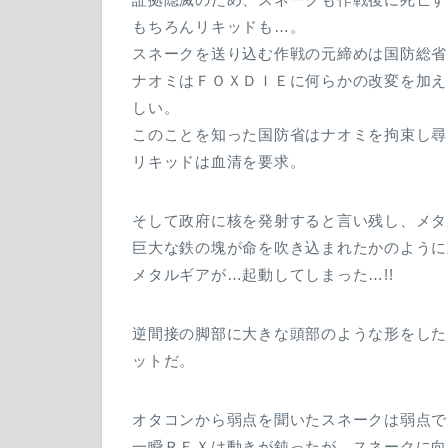
もちろんリキッドも…。
スネークを送り込む作戦の元締めは国防総省
ナオミはＦＯＸＤＩＥに何らかの改変を加え
しい。
このことを知った国防省はナオミを拘束し尋
リキッドは血清を要求。
そして政府に核を発射すると言い残し、メタ
巨大な鉄の塊が命を吹き込まれたかのように
メタルギアが…起動してしまった…!!
逆間接の脚部に大きな頭部のような形をした
ットだ。
オタコンから弱点を聞いたスネークは弱点で
一瞬ＲＥＸは動きが鈍ったが、スネークに向