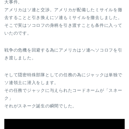
大事件。
アメリカはソ連と交渉。アメリカが配備したミサイルを撤
去することと引き換えにソ連もミサイルを撤去しました。
そこで実はソコロフの身柄を引き渡すことも条件に入って
いたのです。
戦争の危機を回避する為にアメリカはソ連へソコロフを引
き渡しました。
そして隠密特殊部隊としての任務の為にジャックは単独で
ソ連領土に潜入をします。
その任務でジャックに与えられたコードネームが「スネー
ク」
それがスネーク誕生の瞬間でした。