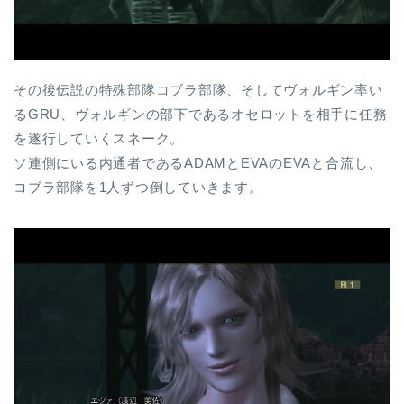
その後伝説の特殊部隊コブラ部隊、そしてヴォルギン率い
るGRU、ヴォルギンの部下であるオセロットを相手に任務
を遂行していくスネーク。
ソ連側にいる内通者であるADAMとEVAのEVAと合流し、
コブラ部隊を1人ずつ倒していきます。