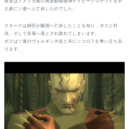
彼女はアメリカ製の無反動核砲弾デイビークロケットを手
土産にソ連へと亡命したのでした。
スネークは師匠が敵国へ亡命したことを知り、ボスと対
決。そして谷底へ落とされ敗れてしまいます。
ボスはソ連のヴォルギン大佐と共にソコロフを奪い立ち去
ります。