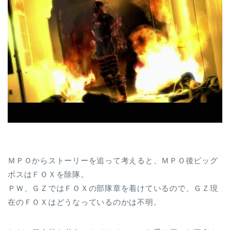
ＭＰＯからストーリーを追って考えると、ＭＰＯ後ビッグ
ボスはＦＯＸを除隊。
ＰＷ、ＧＺではＦＯＸの部隊章を着けているので、ＧＺ現
在のＦＯＸはどうなっているのかは不明。