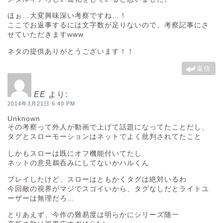
ほぉ…大変興味深い考察ですね…！
ここでお返事するには文字数が足りないので、考察記事にさ
せていただきますwww
ネタの提供ありがとうございます！！
返信
EE
より:
2014年3月21日 6:40 PM
Unknown
その考察って外人が動画で上げて話題になってたことだし、
タグとスローモーションはネットでよく批判されてたこと
しかもスローは既にオフ機能付いてたし
ネットの意見鵜呑みにしてないかハルくん
プレイしたけど、スローはともかくタグは絶対いるわ
今回敵の視界がマジでスゴイいから、タグなしだとライトユ
ーザーは無理だろ…
とりあえず、今作の難易度は明らかにシリーズ随一