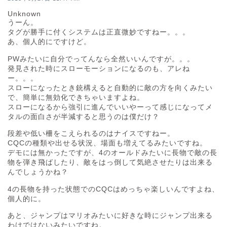
Unknown
うーん。
タグが勝手に付くシステムは正直微妙ですねー。。。
あ、個人的にですけど。
PWみたいに自分でってんなら全然いいんですが。。。
発見された時にスローモーションになるのも、アレね
ー。。。
スローになったとき銃構えると自動的に敵の方を向くみたい
で、簡単に無効化できちゃいますよね。
スローになるから強引に進んでいいやーって感じになってメ
タルの面白さが半減すると思うのは僕だけ？
段差や低い柵をこえられるのはナイスですねー。
CQCの種類や出せる状況、場面も増えてるみたいですね。
デモには無かったですが、4のオールドみたいに長物で敵の長
物を弾き飛ばしたり、敵をはっ倒して気絶させたりは出来る
んでしょうかね？
4の長物を持った状態でのCQCはめっちゃ楽しいんですよね、
個人的に。
あと、ジャンプはマリオみたいに好きな時にジャンプ出来る
わけではないみたいですね。