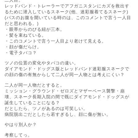
レッドバンド・トレーラーでアフガニスタンにカズを救出す
るために潜入しているスネーク(他、迷彩服着てるスネーク)
(パスのお腹を開いている時のは、このコメントで言う一人目
だと思われる。)
・眼帯からのびる紐が三本。
・髪を束ねている。
・このコメントで言う一人目より老けて見える。
・顔が傷だらけ。
・電子タバコ？
ツノの位置の変化やタバコの違い。
ダイアモンド・ドッグス版とレッドバンド迷彩服スネークで
の顔の傷の有無からして二人が同一人物とは考えにくい？
二人が同一人物だとすると。
ミッション・グラウンド・ゼロズとマザーベース襲撃・崩
壊、スネーク長期入院の間で既にダイアモンド・ドッグスが
誕生していることになる？
だとしたら、ツノがあるのは可笑しい。
病院脱出ごだとしたら若すぎるし、顔に傷が無い。
やはり別人か？
考察してっ。