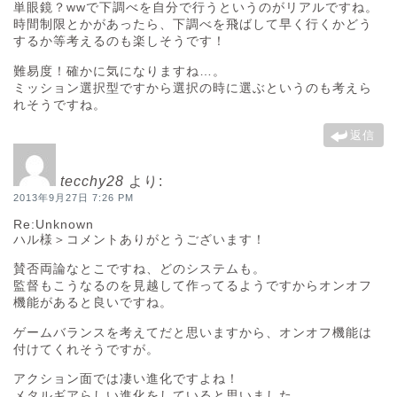
単眼鏡？wwで下調べを自分で行うというのがリアルですね。
時間制限とかがあったら、下調べを飛ばして早く行くかどう
するか等考えるのも楽しそうです！
難易度！確かに気になりますね…。
ミッション選択型ですから選択の時に選ぶというのも考えら
れそうですね。
返信
tecchy28
より:
2013年9月27日 7:26 PM
Re:Unknown
ハル様＞コメントありがとうございます！
賛否両論なとこですね、どのシステムも。
監督もこうなるのを見越して作ってるようですからオンオフ
機能があると良いですね。
ゲームバランスを考えてだと思いますから、オンオフ機能は
付けてくれそうですが。
アクション面では凄い進化ですよね！
メタルギアらしい進化をしていると思いました。