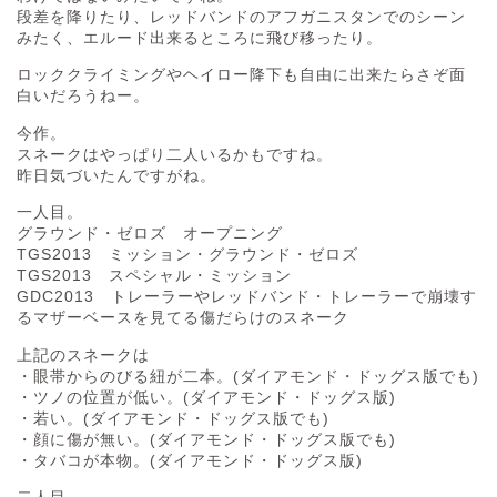
段差を降りたり、レッドバンドのアフガニスタンでのシーン
みたく、エルード出来るところに飛び移ったり。
ロッククライミングやヘイロー降下も自由に出来たらさぞ面
白いだろうねー。
今作。
スネークはやっぱり二人いるかもですね。
昨日気づいたんですがね。
一人目。
グラウンド・ゼロズ オープニング
TGS2013 ミッション・グラウンド・ゼロズ
TGS2013 スペシャル・ミッション
GDC2013 トレーラーやレッドバンド・トレーラーで崩壊す
るマザーベースを見てる傷だらけのスネーク
上記のスネークは
・眼帯からのびる紐が二本。(ダイアモンド・ドッグス版でも)
・ツノの位置が低い。(ダイアモンド・ドッグス版)
・若い。(ダイアモンド・ドッグス版でも)
・顔に傷が無い。(ダイアモンド・ドッグス版でも)
・タバコが本物。(ダイアモンド・ドッグス版)
二人目。