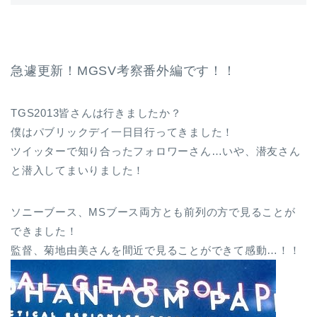
急遽更新！MGSV考察番外編です！！
TGS2013皆さんは行きましたか？
僕はパブリックデイ一日目行ってきました！
ツイッターで知り合ったフォロワーさん…いや、潜友さん
と潜入してまいりました！
ソニーブース、MSブース両方とも前列の方で見ることが
できました！
監督、菊地由美さんを間近で見ることができて感動…！！